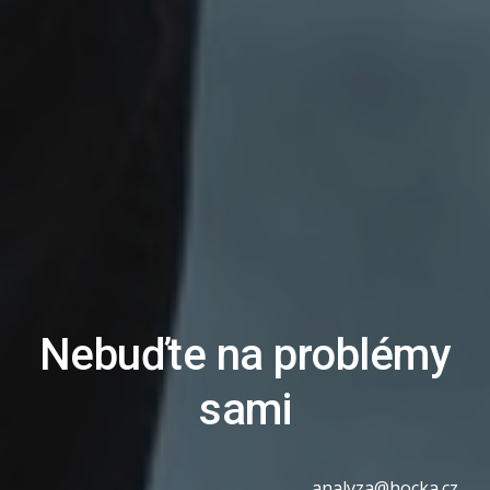
Nebuďte na problémy
sami
analyza@hocka.cz