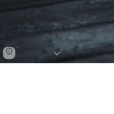
Přijměte pomoc v podobě
psychoanalytického poradenství: